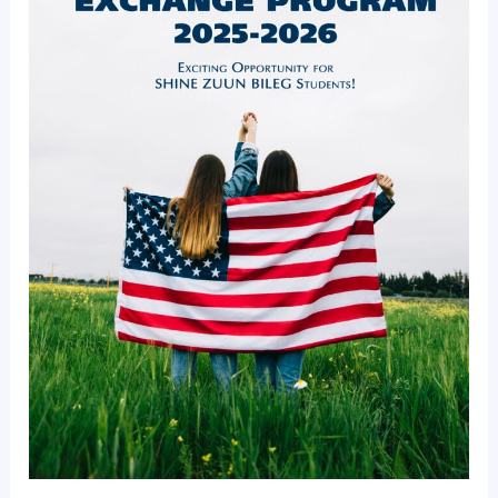
ХӨТӨЛБӨР
2025/2026