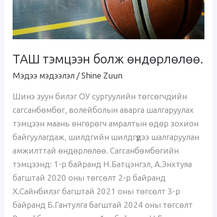
ТАШ тэмцээн болж өндөрлөлөө.
Мэдээ мэдээлэл
/
Shine Zuun
Шинэ зуун билэг ОУ сургуулийн төгсөгчдийн
сагсанбөмбөг, волейболын аварга шалгаруулах
тэмцээн маань өнгөрөгч амралтын өдөр зохион
байгуулагдаж, шилдгийн шилдгүүдээ шалгаруулан
амжилттай өндөрлөлөө. Сагсанбөмбөгийн
тэмцээнд: 1-р байранд Н.Батцэнгэл, А.Энхтуяа
багштай 2020 оны төгсөлт 2-р байранд
Х.Сайнбилэг багштай 2021 оны төгсөлт 3-р
байранд Б.Гантулга багштай 2024 оны төгсөлт