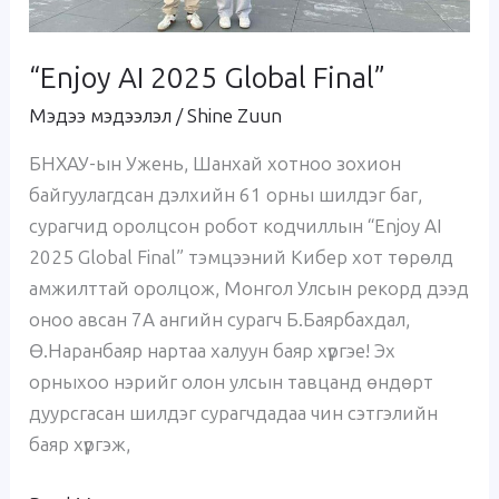
“Enjoy AI 2025 Global Final”
Мэдээ мэдээлэл
/
Shine Zuun
БНХАУ-ын Ужень, Шанхай хотноо зохион
байгуулагдсан дэлхийн 61 орны шилдэг баг,
сурагчид оролцсон робот кодчиллын “Enjoy AI
2025 Global Final” тэмцээний Кибер хот төрөлд
амжилттай оролцож, Монгол Улсын рекорд дээд
оноо авсан 7А ангийн сурагч Б.Баярбахдал,
Ө.Наранбаяр нартаа халуун баяр хүргэе! Эх
орныхоо нэрийг олон улсын тавцанд өндөрт
дуурсгасан шилдэг сурагчдадаа чин сэтгэлийн
баяр хүргэж,