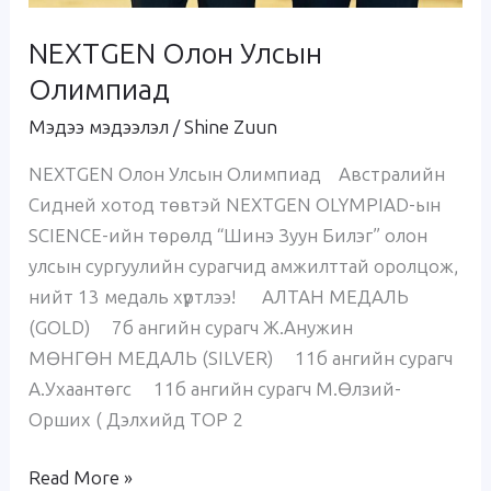
NEXTGEN Олон Улсын
Олимпиад
Мэдээ мэдээлэл
/
Shine Zuun
NEXTGEN Олон Улсын Олимпиад Австралийн
Сидней хотод төвтэй NEXTGEN OLYMPIAD-ын
SCIENCE-ийн төрөлд “Шинэ Зуун Билэг” олон
улсын сургуулийн сурагчид амжилттай оролцож,
нийт 13 медаль хүртлээ! АЛТАН МЕДАЛЬ
(GOLD) 7б ангийн сурагч Ж.Анужин
МӨНГӨН МЕДАЛЬ (SILVER) 11б ангийн сурагч
А.Ухаантөгс 11б ангийн сурагч М.Өлзий-
Орших ( Дэлхийд TOP 2
Read More »