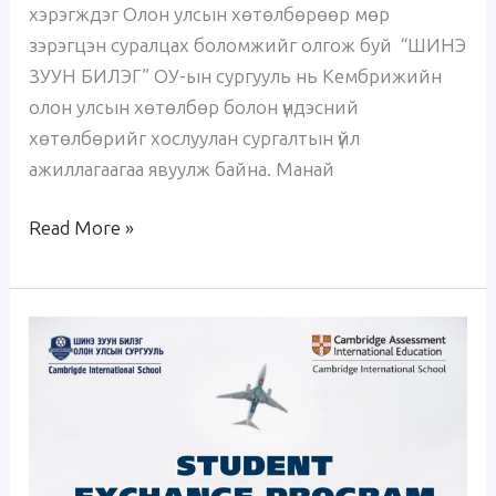
хэрэгждэг Олон улсын хөтөлбөрөөр мөр
зэрэгцэн суралцах боломжийг олгож буй “ШИНЭ
ЗУУН БИЛЭГ” ОУ-ын сургууль нь Кембрижийн
олон улсын хөтөлбөр болон үндэсний
хөтөлбөрийг хослуулан сургалтын үйл
ажиллагаагаа явуулж байна. Манай
Read More »
АНУ-
д
суралцах
АХЛАХ
СУРГУУЛЬ
СОЛИЛЦООНЫ