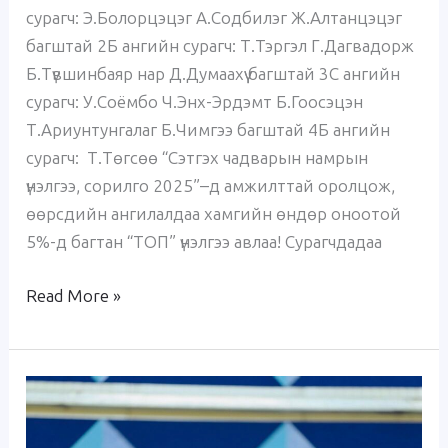
сурагч: Э.Болорцэцэг А.Содбилэг Ж.Алтанцэцэг
багштай 2Б ангийн сурагч: Т.Тэргэл Г.Дагвадорж
Б.Түвшинбаяр нар Д.Думаахүү багштай 3С ангийн
сурагч: У.Соёмбо Ч.Энх-Эрдэмт Б.Гоосэцэн
Т.Ариунтунгалаг Б.Чимгээ багштай 4Б ангийн
сурагч: Т.Төгсөө “Сэтгэх чадварын намрын
үнэлгээ, сорилго 2025”–д амжилттай оролцож,
өөрсдийн ангилалдаа хамгийн өндөр оноотой
5%-д багтан “ТОП” үнэлгээ авлаа! Сурагчдадаа
Read More »
NEXTGEN
Олон
Улсын