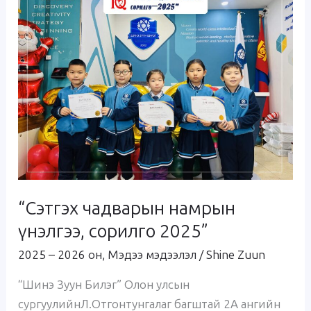
чадварын
намрын
үнэлгээ,
сорилго
2025”
“Сэтгэх чадварын намрын
үнэлгээ, сорилго 2025”
2025 – 2026 он
,
Мэдээ мэдээлэл
/
Shine Zuun
“Шинэ Зуун Билэг” Олон улсын
сургуулийнЛ.Отгонтунгалаг багштай 2А ангийн