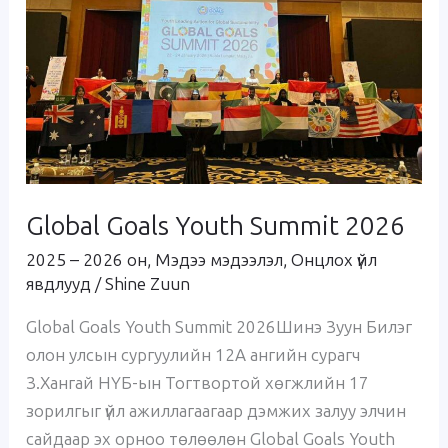
2026
Global Goals Youth Summit 2026
2025 – 2026 он
,
Мэдээ мэдээлэл
,
Онцлох үйл
явдлууд
/
Shine Zuun
Global Goals Youth Summit 2026Шинэ Зуун Билэг
олон улсын сургуулийн 12А ангийн сурагч
З.Хангай НҮБ-ын Тогтвортой хөгжлийн 17
зорилгыг үйл ажиллагаагаар дэмжих залуу элчин
сайдаар эх орноо төлөөлөн Global Goals Youth