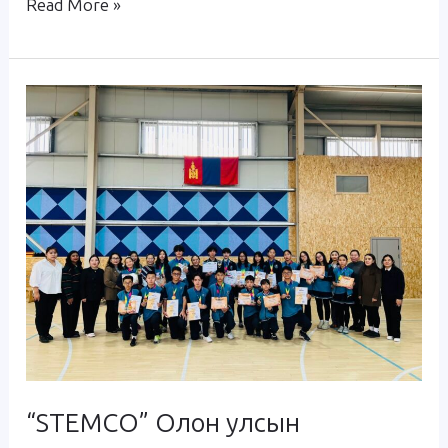
Read More »
“STEMCO”
Олон
улсын
олимпиадын
амжилтын
түүх
“STEMCO” Олон улсын