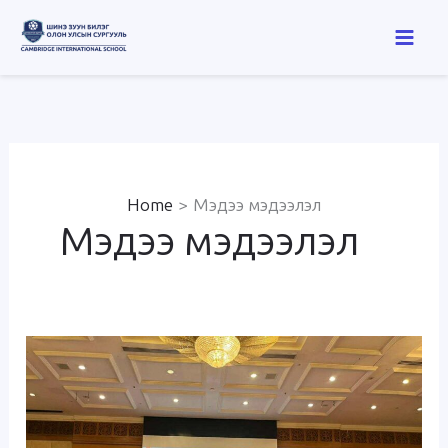
Skip
to
content
Home
Мэдээ мэдээлэл
Мэдээ мэдээлэл
Global
Goals
Youth
Summit