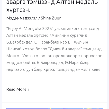
аварга тэмцээнд Алтан медаль
Mongolia
хүртсэн!
2025”
Мэдээ мэдээлэл
/
Shine Zuun
улсын
аварга
“Enjoy AI Mongolia 2025” улсын аварга тэмцээнд
тэмцээнд
Алтан медаль хүртсэн! 7А ангийн сурагчид
Алтан
Б.Баярбахдал, Ө.Наранбаяр нар БНХАУ-ын
медаль
Шанхай хотод болох “Дэлхийн аварга” тэмцээнд
хүртсэн!
Монгол Улсаа төлөөлөн оролцохоор эх орноосоо
мордож байна. Б.Баярбахдал, Ө.Наранбаяр
нартаа халуун баяр хүргэж тэмцээнд амжилт хүсье.
Read More »