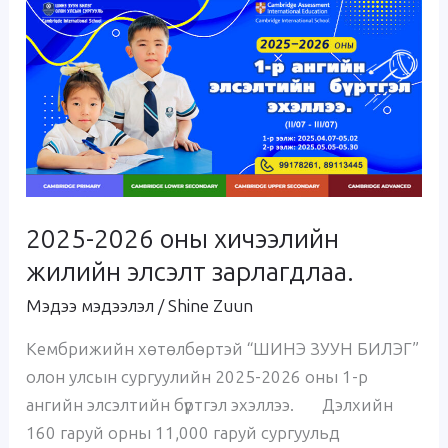
2025-
2026
оны
хичээлийн
жилийн
элсэлт
зарлагдлаа.
2025-2026 оны хичээлийн
жилийн элсэлт зарлагдлаа.
Мэдээ мэдээлэл
/
Shine Zuun
Кембрижийн хөтөлбөртэй “ШИНЭ ЗУУН БИЛЭГ”
олон улсын сургуулийн 2025-2026 оны 1-р
ангийн элсэлтийн бүртгэл эхэллээ. Дэлхийн
160 гаруй орны 11,000 гаруй сургуульд