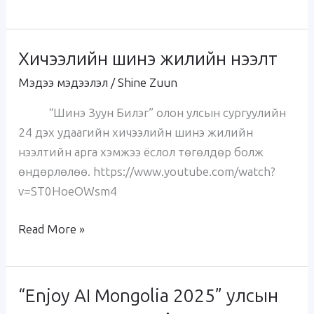
Хичээлийн шинэ жилийн нээлт
Хичээлийн
шинэ
Мэдээ мэдээлэл
/
Shine Zuun
жилийн
“Шинэ Зуун Билэг” олон улсын сургуулийн
нээлт
24 дэх удаагийн хичээлийн шинэ жилийн
нээлтийн арга хэмжээ ёслол төгөлдөр болж
өндөрлөлөө. https://www.youtube.com/watch?
v=ST0HoeOWsm4
Read More »
“Enjoy AI Mongolia 2025” улсын
“Enjoy
AI