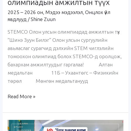
олимпиадын амжилтын түүх
2025 – 2026 он
,
Мэдээ мэдээлэл
,
Онцлох үйл
явдлууд
/
Shine Zuun
STEMCO Олон улсын олимпиадад амжилтын түүх
“Шинэ Зуун Билэг” Олон улсын сургуулийн
авьяаслаг сурагчид дэлхийн STEM чиглэлийн
томоохон олимпиад болох STEMCO-д оролцож,
бахархам амжилтуудыг гаргалаа! Алтан
медальтан 11Б – Ухаантөгс – Физикийн
төрөл Мөнгөн медальтанууд
Read More »
“Сэтгэх