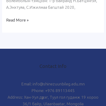
Волейболын тэмцээн: 1-р байранд Н.Батцэнгэл,
А.Энхтуяа, С.Ижилмаа багштай 2020,
Read More »
Contact Info
Email: info@shinezuunbileg.edu.mn
Phone: +976 89113445
Address: Хан-Уул дүүрэг, Туул гол гудамж 19 хороо
36/1 байр, Ulaanbaatar, Mongolia