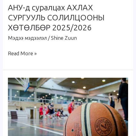
АНУ-д суралцах АХЛАХ
СУРГУУЛЬ СОЛИЛЦООНЫ
ХӨТӨЛБӨР 2025/2026
Мэдээ мэдээлэл
/
Shine Zuun
Read More »
ТАШ
тэмцээн
болж
өндөрлөлөө.