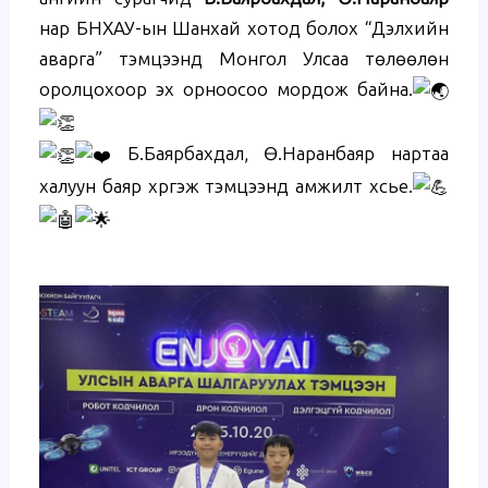
нар БНХАУ-ын Шанхай хотод болох “Дэлхийн
аварга” тэмцээнд Монгол Улсаа төлөөлөн
оролцохоор эх орноосоо мордож байна.
Б.Баярбахдал, Ө.Наранбаяр нартаа
халуун баяр хүргэж тэмцээнд амжилт хүсье.