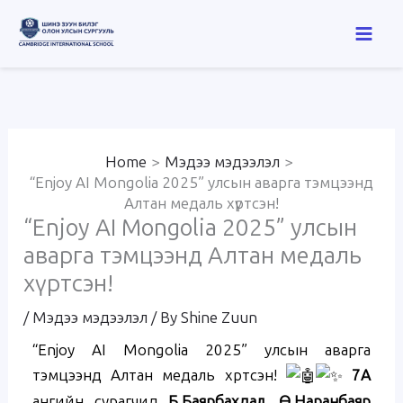
Skip
to
content
Home
Мэдээ мэдээлэл
“Enjoy AI Mongolia 2025” улсын аварга тэмцээнд
Алтан медаль хүртсэн!
“Enjoy AI Mongolia 2025” улсын
аварга тэмцээнд Алтан медаль
хүртсэн!
/
Мэдээ мэдээлэл
/ By
Shine Zuun
“Enjoy AI Mongolia 2025” улсын аварга
тэмцээнд Алтан медаль хүртсэн!
7А
ангийн сурагчид
Б.Баярбахдал, Ө.Наранбаяр